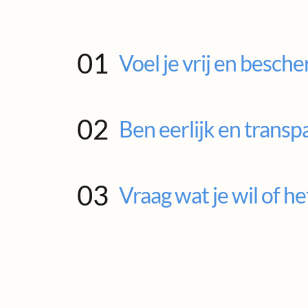
01
Voel je vrij en besch
02
Ben eerlijk en transp
03
Vraag wat je wil of he