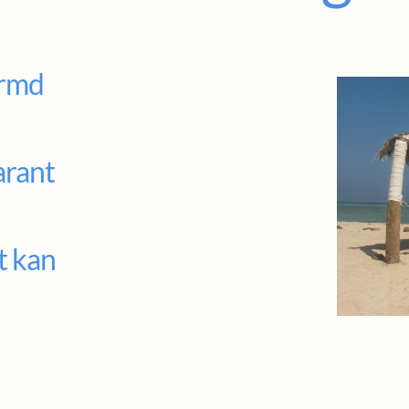
ermd
arant
t kan