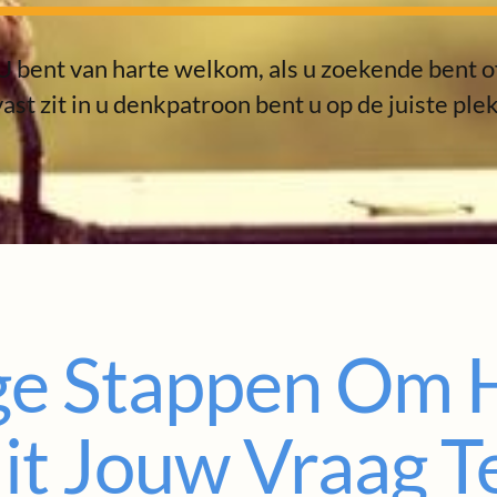
U bent van harte welkom, als u zoekende bent o
vast zit in u denkpatroon bent u op de juiste plek
ge Stappen Om 
it Jouw Vraag T