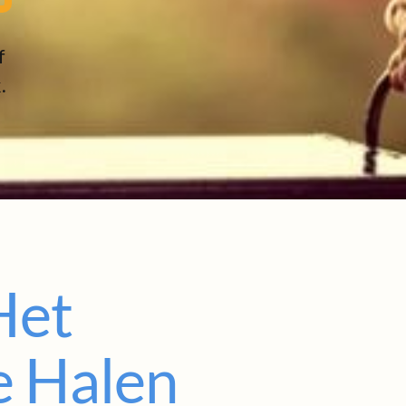
f
.
Het
e Halen