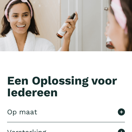
Een Oplossing voor
Iedereen
Op maat
Lorem ipsum dolor sit amet, consectetur
adipiscing elit sed doadipiscing