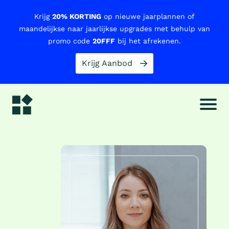
Krijg
20% KORTING
op nieuwe jaarplannen of
maandelijkse naar jaarlijkse upgrades met behulp van
promo code
20FFF
bij het afrekenen.
Krijg Aanbod