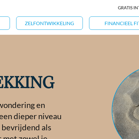
GRATIS I
ZELFONTWIKKELING
FINANCIEEL FI
EKKING
rwondering en
 een dieper niveau
t bevrijdend als
t met zowel je