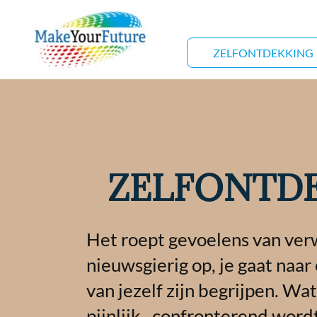
ZELFONTDEKKING
ZELFONTD
Het roept gevoelens van ve
nieuwsgierig op, je gaat naar
van jezelf zijn begrijpen. Wa
pijnlijk , confronterend word