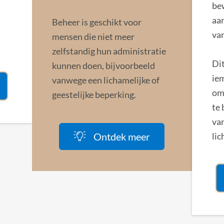
be
aan
Beheer is geschikt voor
va
mensen die niet meer
zelfstandig hun administratie
Dit
kunnen doen, bijvoorbeeld
iem
vanwege een lichamelijke of
om 
geestelijke beperking.
te 
van
Ontdek meer
lic