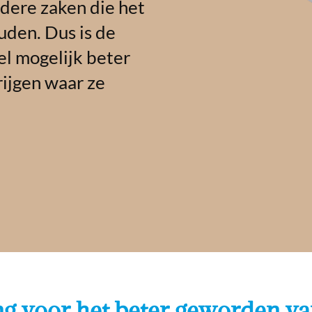
ndere zaken die het
uden. Dus is de
el mogelijk beter
ijgen waar ze
ng voor het beter geworden va