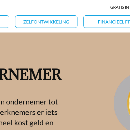
GRATIS I
ZELFONTWIKKELING
FINANCIEEL FI
ERNEMER
an ondernemer tot
erknemers er iets
eel kost geld en