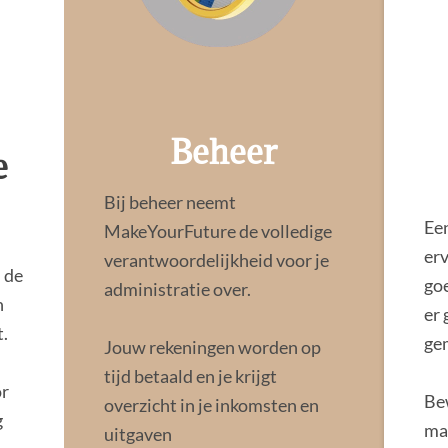
Beheer
e
Bij beheer neemt
Ee
MakeYourFuture de volledige
erv
verantwoordelijkheid voor je
 de
go
administratie over.
n
er
t.
ge
Jouw rekeningen worden op
tijd betaald en je krijgt
or
Bew
overzicht in je inkomsten en
g
ma
uitgaven